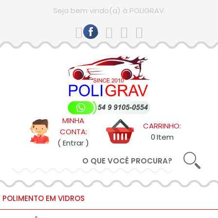
comprando
Seja bem vindo(a) à POLIGRAV.
ESQUECI
MINHA
SENHA
CADASTRAR
ENTRAR
MINHA
CARRINHO:
CONTA:
0
Item
( Entrar )
POLIMENTO EM VIDROS